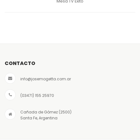
Mesa TV Éxito
CONTACTO
info@josemogetta.com.ar
(03471) 155 25970
Mesa TV Obama
Modulo 1.50 m LCD 42
Cañada de Gómez (2500)
Santa Fe, Argentina
Rack Obama
Modulo 1.50 m LCD 32